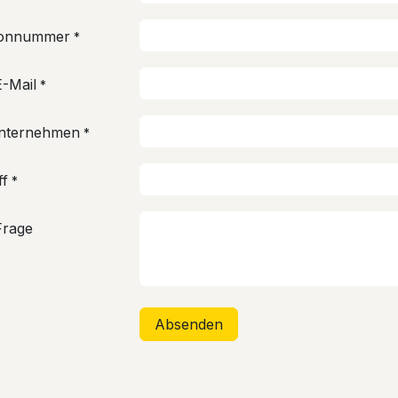
fonnummer
*
E-Mail
*
Unternehmen
*
ff
*
Frage
Absenden