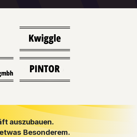
äft auszubauen.
u etwas Besonderem.