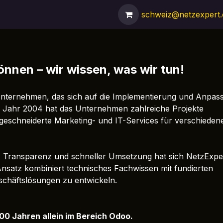
nsere Meilensteine
Unser Team
Referenzen
schweiz@netzexpert
Shop
F
können – wir wissen, was wir tun!
 Unternehmen, das sich auf die Implementierung und Anpas
 im Jahr 2004 hat das Unternehmen zahlreiche Projekte
geschneiderte Marketing- und IT-Services für verschieden
, Transparenz und schneller Umsetzung hat sich NetzExpe
Ansatz kombiniert technisches Fachwissen mit fundierten
chäftslösungen zu entwickeln.
0 Jahren allein im Bereich Odoo.